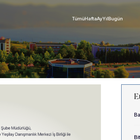
Tümü
Hafta
Ay
Yıl
Bugün
Et
Ba
Bit