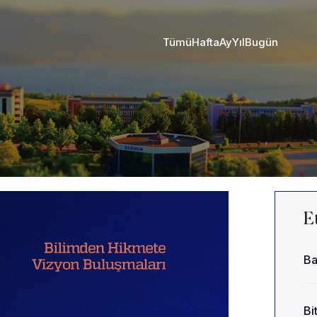
Tümü
Hafta
Ay
Yıl
Bugün
Et
Ba
Bit